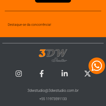
Destaque-se da concorrência!
3dwstudio@3dwstudio.com.br
+55 11973591133